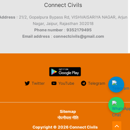
Connect Civils
Address
: 21/2, Gopalpura Bypass Rd, VISHVAISARIYA NAGAR, Arjun
Nagar, Jaipur, Rajasthan 302018
Phone number
:
9352179495
Email address
:
connectcivils@gmail.com
Twitter
YouTube
Telegram
Sitemap
गोपनीयता नीति
Copyright © 2026 Connect Civils
Scroll