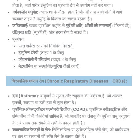
होता है, जहां शरीर इंसुलिन का प्रभावी ढंग से उपयोग नहीं कर पाता।
गर्भकालीन मधुमेह:
गर्भावस्था के दौरान होता है और माँ तथा बच्चे दोनों में आगे
चलकर टाइप 2 मधुमेह के विकास का खतरा बढ़ाता है।
जटिलताएँ:
खराब प्रबंधित मधुमेह से
गुर्दे की क्षति
,
आँखों की समस्याएँ
(रेटिनोपैथी),
तंत्रिका क्षति
(न्यूरोपैथी) और
हृदय रोग
हो सकते हैं।
प्रबंधन:
रक्त शर्करा स्तर की नियमित निगरानी
इंसुलिन थेरेपी
(टाइप 1 के लिए)
जीवनशैली में परिवर्तन
(टाइप 2 के लिए)
मेटफॉर्मिन
या
सल्फोनीलयूरिया
जैसी दवाएँ।
चिरकालिक श्वसन रोग (Chronic Respiratory Diseases – CRDs):
दमा (Asthma):
वायुमार्ग में सूजन और संकुचन की विशेषता है, जो अक्सर
एलर्जी, व्यायाम या ठंडी हवा से शुरू होता है।
क्रॉनिक ऑब्सट्रक्टिव पल्मोनरी डिजीज (COPD):
क्रॉनिक ब्रोंकाइटिस और
एम्फिसीमा जैसी स्थितियाँ शामिल हैं, जो आमतौर पर तंबाकू के धुएँ या वायु प्रदूषण
के लंबे समय तक संपर्क में रहने के कारण होती हैं।
व्यावसायिक फेफड़ों के रोग:
सिलिकोसिस या एस्बेस्टोसिस जैसे रोग, जो कार्यस्थल
पर धूल या रसायनों की साँस लेने के कारण होते हैं।