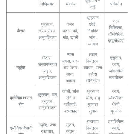
धूम्रपान न
निष्क्रियता
चक्कर
परिवर्तन
करें
धूम्रपान
शल्य
धूम्रपान,
वजन
छोड़ें,
चिकित्सा,
कैंसर
खराब पोषण,
घटना, दर्द,
नियमित
कीमोथेरेपी,
आनुवंशिकता
गांठ, खांसी
जांच,
इम्यूनोथेरेपी
व्यायाम
प्यास
आहार
मोटापा,
इंसुलिन,
लगना, बार-
नियंत्रण,
अस्वास्थ्यकर
दवाएं,
मधुमेह
बार पेशाब
व्यायाम, रक्त
आहार,
जीवनशैली
आना,
शर्करा
आनुवंशिकता
समायोजन
थकान
मॉनिटरिंग
खांसी, सांस
धूम्रपान
दवाएं,
धूम्रपान, वायु
क्रोनिक श्वसन
लेने में
छोड़ें, वायु
ऑक्सीजन
प्रदूषण,
रोग
कठिनाई,
गुणवत्ता
थेरेपी,
आनुवंशिकता
घरघराहट
सुधार
पुनर्वास
रक्तचाप
डायलिसिस,
मधुमेह, उच्च
सूजन,
क्रोनिक किडनी
नियंत्रण,
दवाएं,
रक्तचाप,
थकान,