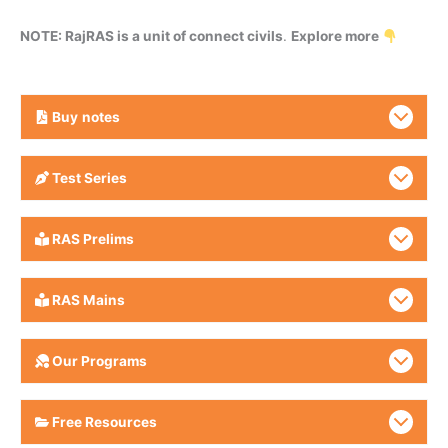
NOTE: RajRAS is a unit of connect civils
.
Explore more
Buy
notes
Test Series
RAS Prelims
RAS Mains
Our Programs
Free Resources