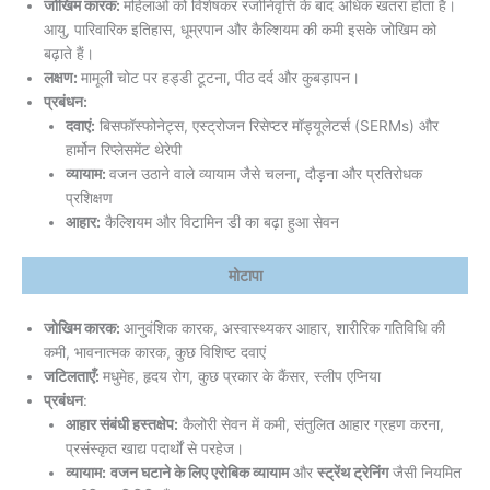
जोखिम कारक:
महिलाओं को विशेषकर रजोनिवृत्ति के बाद अधिक खतरा होता है।
आयु, पारिवारिक इतिहास, धूम्रपान और कैल्शियम की कमी इसके जोखिम को
बढ़ाते हैं।
लक्षण:
मामूली चोट पर हड्डी टूटना, पीठ दर्द और कुबड़ापन।
प्रबंधन:
दवाएं:
बिसफॉस्फोनेट्स, एस्ट्रोजन रिसेप्टर मॉड्यूलेटर्स (SERMs) और
हार्मोन रिप्लेसमेंट थेरेपी
व्यायाम:
वजन उठाने वाले व्यायाम जैसे चलना, दौड़ना और प्रतिरोधक
प्रशिक्षण
आहार:
कैल्शियम और विटामिन डी का बढ़ा हुआ सेवन
मोटापा
जोखिम कारक:
आनुवंशिक कारक, अस्वास्थ्यकर आहार, शारीरिक गतिविधि की
कमी, भावनात्मक कारक, कुछ विशिष्ट दवाएं
जटिलताएँ:
मधुमेह, हृदय रोग, कुछ प्रकार के कैंसर, स्लीप एप्निया
प्रबंधन
:
आहार संबंधी हस्तक्षेप:
कैलोरी सेवन में कमी, संतुलित आहार ग्रहण करना,
प्रसंस्कृत खाद्य पदार्थों से परहेज।
व्यायाम:
वजन घटाने के लिए एरोबिक व्यायाम
और
स्ट्रेंथ ट्रेनिंग
जैसी नियमित