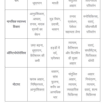
रोग
संतुलित
जीवनशैली
धूम्रपान
मतली
आहार
परिवर्तन
आनुवंशिकता,
तनाव
मनोचिकित्सा,
आघात,
मूड स्विंग,
मानसिक स्वास्थ्य
प्रबंधन,
दवाएं,
तनाव, मादक
उदासी,
विकार
पेशेवर
जीवनशैली
द्रव्यों का
थकान
सहायता लेना
परिवर्तन
सेवन
व्यायाम,
उम्र बढ़ना,
दवाएं,
हड्डी में
कैल्शियम
धूम्रपान,
सप्लीमेंट्स,
ऑस्टियोपोरोसिस
दर्द,
और विटामिन
कैल्शियम की
फिजिकल
फ्रैक्चर
डी युक्त
कमी
थेरेपी
आहार
थकान,
संतुलित
आहार
सांस
खराब आहार,
आहार,
नियंत्रण,
फूलना,
मोटापा
निष्क्रियता,
व्यायाम,
व्यायाम,
शरीर का
आनुवंशिकता
व्यवहारिक
दवाएं, शल्य
अत्यधिक
चिकित्सा
चिकित्सा
भार