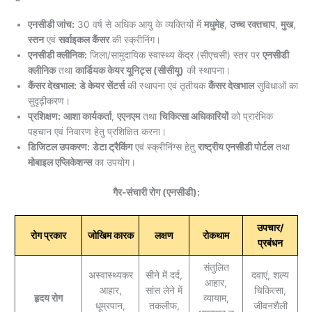
एनसीडी जांच:
30 वर्ष से अधिक आयु के व्यक्तियों में
मधुमेह
,
उच्च रक्तचाप
,
मुख
,
स्तन
एवं
सर्वाइकल कैंसर
की स्क्रीनिंग।
एनसीडी क्लीनिक:
जिला/सामुदायिक स्वास्थ्य केंद्र (सीएचसी) स्तर पर
एनसीडी
क्लीनिक
तथा
कार्डियक केयर यूनिट्स (सीसीयू)
की स्थापना।
कैंसर देखभाल:
डे केयर सेंटर्स
की स्थापना एवं तृतीयक
कैंसर देखभाल
सुविधाओं का
सुदृढ़ीकरण।
प्रशिक्षण:
आशा कार्यकर्ता
,
एएनएम
तथा
चिकित्सा अधिकारियों
को प्रारंभिक
पहचान एवं निवारण हेतु प्रशिक्षित करना।
डिजिटल उपकरण:
डेटा ट्रैकिंग
एवं स्क्रीनिंग्स हेतु
राष्ट्रीय एनसीडी पोर्टल
तथा
मोबाइल एप्लिकेशन्स
का उपयोग।
गैर-संचारी रोग (एनसीडी):
उपचार/
रोग प्रकार
जोखिम कारक
लक्षण
रोकथाम
प्रबंधन
संतुलित
अस्वास्थ्यकर
सीने में दर्द,
दवाएं, शल्य
आहार,
आहार,
सांस लेने में
चिकित्सा,
हृदय रोग
व्यायाम,
धूम्रपान,
तकलीफ,
जीवनशैली