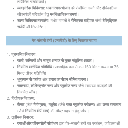
शारीरिक गतिविधियाँ।
व्यवहारिक चिकित्सा:
भावनात्मक भोजन
को संबोधित करने और दीर्घकालिक
जीवनशैली परिवर्तन हेतु
मनोवैज्ञानिक परामर्श
।
शल्य चिकित्सा हस्तक्षेप:
गंभीर मामलों में
गैस्ट्रिक बाईपास
जैसी
बैरिएट्रिक
सर्जरी
की सिफारिश।
गैर-संचारी रोगों (एनसीडी) के लिए निवारक उपाय
प्राथमिक निवारण:
फलों, सब्जियों और साबुत अनाज से युक्त संतुलित आहार।
नियमित शारीरिक गतिविधि
(साप्ताहिक कम से कम 150 मिनट मध्यम या 75
मिनट तीव्र गतिविधि)।
धूम्रपान से परहेज
और
शराब का सेवन सीमित करना।
रक्तचाप, कोलेस्ट्रॉल स्तर और ग्लूकोज स्तर
जैसे स्वास्थ्य मापदंडों की
नियमित जाँच।
द्वितीयक निवारण:
कैंसर
(जैसे
मैमोग्राम
),
मधुमेह
(जैसे
रक्त ग्लूकोज परीक्षण
) और
उच्च रक्तचाप
(जैसे
नियमित बीपी माप
) की शीघ्र पहचान हेतु जाँच।
तृतीयक निवारण:
दवाओं और जीवनशैली संशोधन
द्वारा गैर-संचारी रोगों का प्रबंधन, जटिलताओं