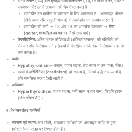
थायरॉक्सिन (T4) और ट्राईआयोडोथायरोनिन (T3):
चयापचय दर, प्रोटीन
संश्लेषण और ऊर्जा उत्पादन को नियंत्रित करते हैं।
आयोडीन इन हार्मोनों के उत्पादन के लिए आवश्यक है। थायरॉइड भोजन
(जैसे नमक और समुद्री भोजन) से आयोडीन का उपयोग करता है।
आयोडीन की कमी → T3 और T4 का अपर्याप्त उत्पादन →
घेंघा
(goiter, थायरॉइड का बढ़ना)
जैसी समस्याएँ।
कैल्सीटोनिन:
अस्थिभंजक कोशिकाओं (ऑस्टियोक्लास्ट) की गतिविधि को
रोककर और कैल्शियम को हड्डियों में संग्रहित करके रक्त कैल्शियम स्तर को
कम करता है।
कमी:
Hypothyroidism –
थकान, वजन बढ़ना, ठंड सहन न कर पाना, घेंघा।
बच्चों में
क्रेटिनिज्म (cretinism)
हो सकता है, जिसमें वृद्धि रुक जाती है
और मानसिक मंदता देखी जाती है।
अधिकता
Hyperthyroidism:
वजन घटना, गर्मी सहन न कर पाना, चिड़चिड़ापन
(जैसे
ग्रेव्स रोग
)।
4. पैराथायरॉइड ग्रंथियाँ
संरचना एवं स्थान:
चार छोटी, अंडाकार ग्रंथियाँ जो थायरॉइड ग्रंथि के पृष्ठ
(पोस्टीरियर) सतह पर स्थित होती हैं।