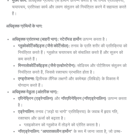
मुख्य कार्य:
अधिवृक्क ग्रंथियाँ ऐसे हार्मोन उत्पन्न करती हैं जो तनाव प्रतिक्रिया,
चयापचय, प्रतिरक्षा कार्य और लवण संतुलन को नियंत्रित करने में सहायता करते
हैं।
अधिवृक्क ग्रंथियों के भाग:
अधिवृक्क प्रांतस्था (बाहरी भाग): स्टेरॉयड हार्मोन
उत्पन्न करता है।
ग्लुकोकोर्टिकॉइड्स (जैसे कोर्टिसोल):
तनाव के प्रति शरीर की प्रतिक्रिया को
नियंत्रित करते हैं। ग्लूकोज चयापचय को संचालित करते हैं और सूजन को
कम करते हैं।
मिनरलोकोर्टिकॉइड्स (जैसे एल्डोस्टेरोन):
सोडियम और पोटैशियम संतुलन को
नियंत्रित करते हैं, जिससे रक्तचाप प्रभावित होता है।
एण्ड्रोजन्स:
द्वितीयक लैंगिक लक्षणों और कामेच्छा (लिबिडो) के विकास में
योगदान करते हैं।
अधिवृक्क मेडुला (आंतरिक भाग):
एपिनेफ्रिन (एड्रेनालिन)
और
नॉरएपिनेफ्रिन (नॉरएड्रेनालिन)
उत्पन्न करता
है।
एड्रेनालिन:
तनाव (“लड़ो या भागो” प्रतिक्रिया) के जवाब में हृदय गति,
रक्तचाप और ऊर्जा को बढ़ाता है।
ग्लाइकोजन को ग्लूकोज में तोड़ने को प्रेरित करता है।
नॉरएड्रेनालिन: “आपातकालीन हार्मोन”
के रूप में जाना जाता है, जो उच्च-