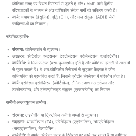
कोशिका सतह पर स्थित रिसेप्टर्स से जुड़ते हैं और cAMP जैसे द्वितीय
संदेशवाहकों के माध्यम से अंतःकोशिकीय संकेत मार्गों को सक्रिय करते हैं।
कार्य:
चयापचय (इंसुलिन), वृद्धि (GH), और जल संतुलन (ADH) जैसी
प्रक्रियाओं का नियमन।
स्टेरॉयड हार्मोन:
संरचना:
कोलेस्ट्रॉल से व्युत्पन्न।
उदाहरण:
कोर्टिसोल, एस्ट्रोजन, टेस्टोस्टेरोन, प्रोजेस्टेरोन, एल्डोस्टेरॉन।
कार्यविधि:
ये लिपोफिलिक (वसा-घुलनशील) होते हैं और कोशिका झिल्ली से आसानी
से गुजर सकते हैं। ये अंतःकोशिकीय रिसेप्टर्स से जुड़कर केंद्रक में जीन
अभिव्यक्ति को प्रभावित करते हैं, जिससे प्रोटीन संश्लेषण में परिवर्तन होता है।
कार्य:
प्रतिरक्षा प्रतिक्रिया (कोर्टिसोल), लैंगिक लक्षण (एस्ट्रोजन और
टेस्टोस्टेरोन), और इलेक्ट्रोलाइट संतुलन (एल्डोस्टेरॉन) का नियमन।
अमीनो अम्ल व्युत्पन्न हार्मोन):
संरचना:
टाइरोसीन या ट्रिप्टोफैन अमीनो अम्लों से व्युत्पन्न।
उदाहरण:
थायरॉक्सिन (T4), एपिनेफ्रिन (एड्रेनालिन), नॉरएपिनेफ्रिन
(नॉरएड्रेनालिन), मेलाटोनिन।
कार्यविधि:
ये हार्मोन कोशिका सतह के रिसेप्टर्स पर कार्य कर सकते हैं या कोशिका