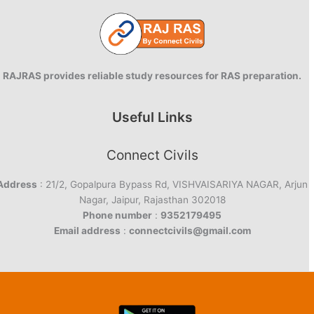
RAJRAS provides reliable study resources for RAS preparation.
Useful Links
Connect Civils
Address
: 21/2, Gopalpura Bypass Rd, VISHVAISARIYA NAGAR, Arjun
Nagar, Jaipur, Rajasthan 302018
Phone number
:
9352179495
Email address
:
connectcivils@gmail.com