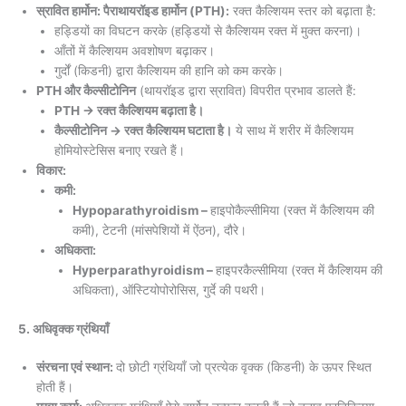
स्रावित हार्मोन: पैराथायरॉइड हार्मोन (PTH):
रक्त कैल्शियम स्तर को बढ़ाता है:
हड्डियों का विघटन करके (हड्डियों से कैल्शियम रक्त में मुक्त करना)।
आँतों में कैल्शियम अवशोषण बढ़ाकर।
गुर्दों (किडनी) द्वारा कैल्शियम की हानि को कम करके।
PTH और कैल्सीटोनिन
(थायरॉइड द्वारा स्रावित) विपरीत प्रभाव डालते हैं:
PTH → रक्त कैल्शियम बढ़ाता है।
कैल्सीटोनिन → रक्त कैल्शियम घटाता है।
ये साथ में शरीर में कैल्शियम
होमियोस्टेसिस बनाए रखते हैं।
विकार:
कमी:
Hypoparathyroidism –
हाइपोकैल्सीमिया (रक्त में कैल्शियम की
कमी), टेटनी (मांसपेशियों में ऐंठन), दौरे।
अधिकता:
Hyperparathyroidism –
हाइपरकैल्सीमिया (रक्त में कैल्शियम की
अधिकता), ऑस्टियोपोरोसिस, गुर्दे की पथरी।
5. अधिवृक्क ग्रंथियाँ
संरचना एवं स्थान:
दो छोटी ग्रंथियाँ जो प्रत्येक वृक्क (किडनी) के ऊपर स्थित
होती हैं।