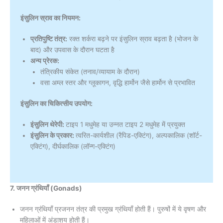
इंसुलिन स्राव का नियमन:
प्रतिपुष्टि तंत्र:
रक्त शर्करा बढ़ने पर इंसुलिन स्राव बढ़ता है (भोजन के
बाद) और उपवास के दौरान घटता है
अन्य प्रेरक:
तंत्रिकीय संकेत (तनाव/व्यायाम के दौरान)
वसा अम्ल स्तर और ग्लूकागन, वृद्धि हार्मोन जैसे हार्मोन से प्रभावित
इंसुलिन का चिकित्सीय उपयोग:
इंसुलिन थेरेपी:
टाइप 1 मधुमेह या उन्नत टाइप 2 मधुमेह में प्रयुक्त
इंसुलिन के प्रकार:
त्वरित-कार्यशील (रैपिड-एक्टिंग), अल्पकालिक (शॉर्ट-
एक्टिंग), दीर्घकालिक (लॉन्ग-एक्टिंग)
7. जनन ग्रंथियाँ (Gonads)
जनन ग्रंथियाँ प्रजनन तंत्र की प्रमुख ग्रंथियाँ होती हैं। पुरुषों में ये वृषण और
महिलाओं में अंडाशय होती हैं।