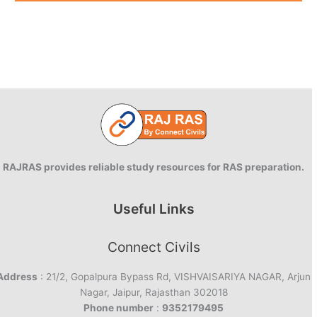
RAJRAS provides reliable study resources for RAS preparation.
Useful Links
Connect Civils
Address
: 21/2, Gopalpura Bypass Rd, VISHVAISARIYA NAGAR, Arjun
Nagar, Jaipur, Rajasthan 302018
Phone number
:
9352179495