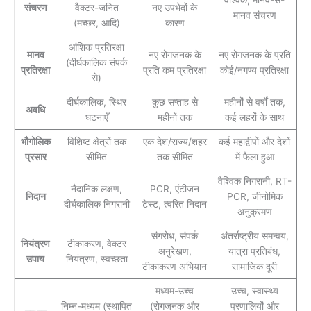
वैश्विक, मानव-से-
संचरण
वैक्टर-जनित
नए उपभेदों के
मानव संचरण
(मच्छर, आदि)
कारण
आंशिक प्रतिरक्षा
मानव
नए रोगजनक के
नए रोगजनक के प्रति
(दीर्घकालिक संपर्क
प्रतिरक्षा
प्रति कम प्रतिरक्षा
कोई/नगण्य प्रतिरक्षा
से)
दीर्घकालिक, स्थिर
कुछ सप्ताह से
महीनों से वर्षों तक,
अवधि
घटनाएँ
महीनों तक
कई लहरों के साथ
भौगोलिक
विशिष्ट क्षेत्रों तक
एक देश/राज्य/शहर
कई महाद्वीपों और देशों
प्रसार
सीमित
तक सीमित
में फैला हुआ
वैश्विक निगरानी, RT-
नैदानिक लक्षण,
PCR, एंटीजन
निदान
PCR, जीनोमिक
दीर्घकालिक निगरानी
टेस्ट, त्वरित निदान
अनुक्रमण
संगरोध, संपर्क
अंतर्राष्ट्रीय समन्वय,
नियंत्रण
टीकाकरण, वेक्टर
अनुरेखण,
यात्रा प्रतिबंध,
उपाय
नियंत्रण, स्वच्छता
टीकाकरण अभियान
सामाजिक दूरी
मध्यम-उच्च
उच्च, स्वास्थ्य
निम्न-मध्यम (स्थापित
(रोगजनक और
प्रणालियों और