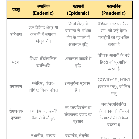
स्थानिक
महामारी
महामारिक
पहलू
(Endemic)
(Epidemic)
(Pandemic)
किसी क्षेत्र में
वैश्विक स्तर पर फैला
एक विशिष्ट क्षेत्र या
सामान्य से अधिक
रोग, जो कई देशों/
परिभाषा
आबादी में लगातार
रोग के मामलों में
महाद्वीपों को प्रभावित
मौजूद रोग
अचानक वृद्धि
करता है
वैश्विक आबादी के बड़े
स्थिर, दीर्घकालिक
अचानक मामलों में
घटना
हिस्से को प्रभावित
उपस्थिति
वृद्धि
करता है
COVID-19, H1N1
मलेरिया, क्षेत्र-
इन्फ्लुएंजा प्रकोप,
उदाहरण
(स्वाइन फ्लू), स्पैनिश
विशिष्ट चिकनपॉक्स
हैजा
फ्लू
नया/उत्परिवर्तित
नए उत्परिवर्तन या
रोगजनक
स्थानीय जलाशयों/
रोगजनक जो सीमाओं
संक्रामक एजेंट का
प्रकार
वैक्टरों में मौजूद
के पार तेजी से फैल
प्रसार
सकता है
स्थानीय, अक्सर
स्थानीय/क्षेत्रीय,