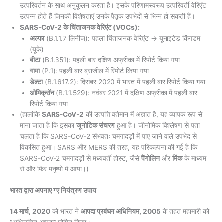
उत्परिवर्तन के साथ अनुकूलन करता है। इसके परिणामस्वरूप उत्परिवर्ती वेरिएंट
उत्पन्न होते हैं जिनकी विशेषताएं उनके पैतृक उपभेदों से भिन्न हो सकती हैं।
SARS-CoV-2 के चिंताजनक वेरिएंट (VOCs):
अल्फा
(B.1.1.7 लिनीज): पहला चिंताजनक वेरिएंट → यूनाइटेड किंगडम
(यूके)
बीटा
(B.1.351): पहली बार दक्षिण अफ्रीका में रिपोर्ट किया गया
गामा
(P.1): पहली बार ब्राजील में रिपोर्ट किया गया
डेल्टा
(B.1.617.2): दिसंबर 2020 में भारत में पहली बार रिपोर्ट किया गया
ओमिक्रॉन
(B.1.1.529): नवंबर 2021 में दक्षिण अफ्रीका में पहली बार
रिपोर्ट किया गया
(हालांकि
SARS-CoV-2
की उत्पत्ति वर्तमान में अज्ञात है, यह व्यापक रूप से
माना जाता है कि इसका
जूनोटिक संचरण
हुआ है। जीनोमिक विश्लेषण से पता
चलता है कि SARS-CoV-2 संभवतः चमगादड़ों में पाए जाने वाले उपभेद से
विकसित हुआ। SARS और MERS की तरह, यह परिकल्पना की गई है कि
SARS-CoV-2 चमगादड़ों से मध्यवर्ती होस्ट, जैसे
पैंगोलिन
और
मिंक
के माध्यम
से और फिर मनुष्यों में आया।)
भारत द्वारा अपनाए गए नियंत्रण उपाय
14 मार्च, 2020
को भारत ने
आपदा प्रबंधन अधिनियम, 2005
के तहत महामारी को
“अधिसूचित आपदा” घोषित किया।