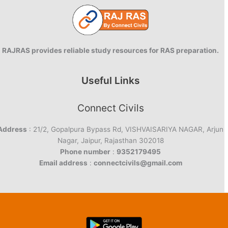
RAJRAS provides reliable study resources for RAS preparation.
Useful Links
Connect Civils
Address
: 21/2, Gopalpura Bypass Rd, VISHVAISARIYA NAGAR, Arjun
Nagar, Jaipur, Rajasthan 302018
Phone number
:
9352179495
Email address
:
connectcivils@gmail.com