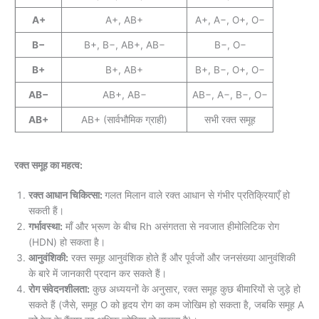
A+
A+, AB+
A+, A−, O+, O−
B−
B+, B−, AB+, AB−
B−, O−
B+
B+, AB+
B+, B−, O+, O−
AB−
AB+, AB−
AB−, A−, B−, O−
AB+
AB+ (सार्वभौमिक ग्राही)
सभी रक्त समूह
रक्त समूह का महत्व:
रक्त आधान चिकित्सा:
गलत मिलान वाले रक्त आधान से गंभीर प्रतिक्रियाएँ हो
सकती हैं।
गर्भावस्था:
माँ और भ्रूण के बीच Rh असंगतता से नवजात हीमोलिटिक रोग
(HDN) हो सकता है।
आनुवंशिकी:
रक्त समूह आनुवंशिक होते हैं और पूर्वजों और जनसंख्या आनुवंशिकी
के बारे में जानकारी प्रदान कर सकते हैं।
रोग संवेदनशीलता:
कुछ अध्ययनों के अनुसार, रक्त समूह कुछ बीमारियों से जुड़े हो
सकते हैं (जैसे, समूह O को हृदय रोग का कम जोखिम हो सकता है, जबकि समूह A