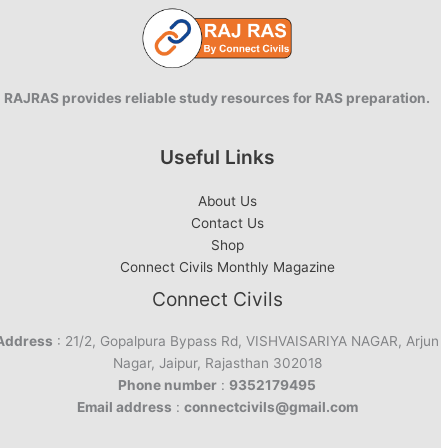
RAJRAS provides reliable study resources for RAS preparation.
Useful Links
About Us
Contact Us
Shop
Connect Civils Monthly Magazine
Connect Civils
Address
: 21/2, Gopalpura Bypass Rd, VISHVAISARIYA NAGAR, Arjun
Nagar, Jaipur, Rajasthan 302018
Phone number
:
9352179495
Email address
:
connectcivils@gmail.com