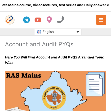
Skip
ns course, Video lectures, test series and Daily answer writing
- 
to
content
English
Account and Audit PYQs
Here You Will Find Account and Audit PYQS Arranged Topic
Wise