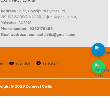
Connect Civils
Address
: 21/2, Gopalpura Bypass Rd,
VISHVAISARIYA NAGAR, Arjun Nagar, Jaipur,
Rajasthan 302018
Phone number
:
9352179495
Email address
:
connectcivils@gmail.com
er
YouTube
Telegram
right © 2026 Connect Civils