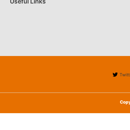
Useful Links
Twitt
Copy
English
हिन्दी