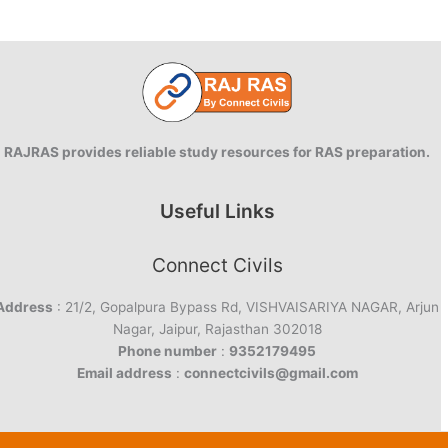
RAJRAS provides reliable study resources for RAS preparation.
Useful Links
Connect Civils
Address
: 21/2, Gopalpura Bypass Rd, VISHVAISARIYA NAGAR, Arjun
Nagar, Jaipur, Rajasthan 302018
Phone number
:
9352179495
Email address
:
connectcivils@gmail.com