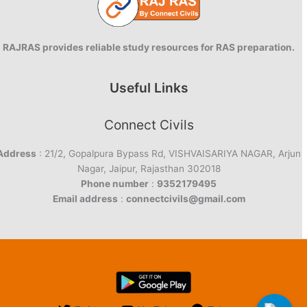
RAJRAS provides reliable study resources for RAS preparation.
Useful Links
Connect Civils
Address
: 21/2, Gopalpura Bypass Rd, VISHVAISARIYA NAGAR, Arjun
Nagar, Jaipur, Rajasthan 302018
Phone number
:
9352179495
Email address
:
connectcivils@gmail.com