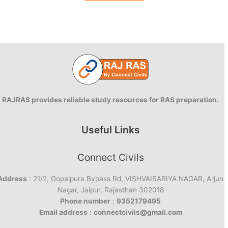
RAJRAS provides reliable study resources for RAS preparation.
Useful Links
Connect Civils
Address
: 21/2, Gopalpura Bypass Rd, VISHVAISARIYA NAGAR, Arjun
Nagar, Jaipur, Rajasthan 302018
Phone number
:
9352179495
Email address
:
connectcivils@gmail.com