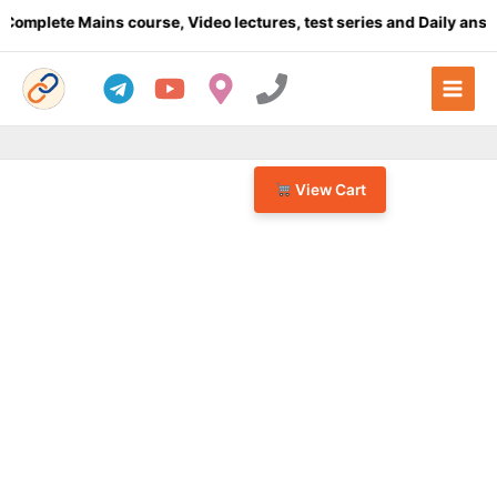
Skip
ete Mains course, Video lectures, test series and Daily answer w
to
content
View Cart