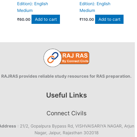
Edition): English
Edition): English
Medium
Medium
Add to cart
Add to cart
₹
60.00
₹
110.00
RAJRAS provides reliable study resources for RAS preparation.
Useful Links
Connect Civils
Address
: 21/2, Gopalpura Bypass Rd, VISHVAISARIYA NAGAR, Arjun
Nagar, Jaipur, Rajasthan 302018