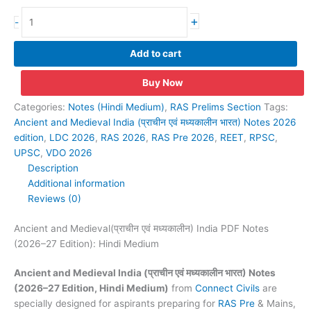
Ancient
+
-
and
Medieval(प्राचीन
Add to cart
एवं
मध्यकालीन)
Buy Now
India
PDF
Categories:
Notes (Hindi Medium)
,
RAS Prelims Section
Tags:
Notes
Ancient and Medieval India (प्राचीन एवं मध्यकालीन भारत) Notes 2026
(2026–
edition
,
LDC 2026
,
RAS 2026
,
RAS Pre 2026
,
REET
,
RPSC
,
27
UPSC
,
VDO 2026
Edition):
Description
Hindi
Additional information
Medium
Reviews (0)
quantity
Ancient and Medieval(प्राचीन एवं मध्यकालीन) India PDF Notes
(2026–27 Edition): Hindi Medium
Ancient and Medieval India (प्राचीन एवं मध्यकालीन भारत) Notes
(2026–27 Edition, Hindi Medium)
from
Connect Civils
are
specially designed for aspirants preparing for
RAS Pre
& Mains,