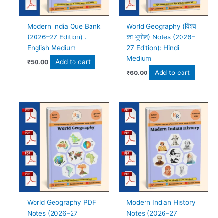
Modern India Que Bank
World Geography (विश्व
(2026–27 Edition) :
का भूगोल) Notes (2026–
English Medium
27 Edition): Hindi
Medium
Add to cart
₹
50.00
Add to cart
₹
60.00
World Geography PDF
Modern Indian History
Notes (2026–27
Notes (2026–27