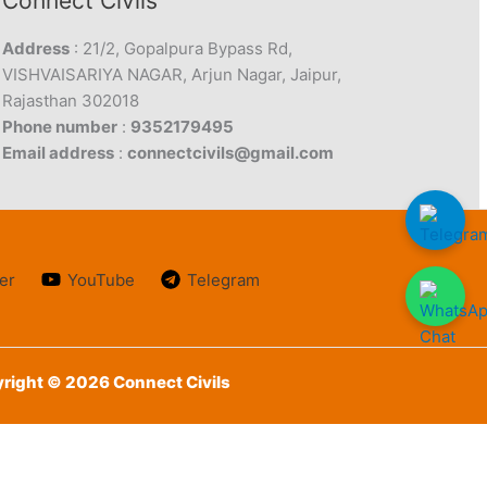
Connect Civils
Address
: 21/2, Gopalpura Bypass Rd,
VISHVAISARIYA NAGAR, Arjun Nagar, Jaipur,
Rajasthan 302018
Phone number
:
9352179495
Email address
:
connectcivils@gmail.com
er
YouTube
Telegram
right © 2026 Connect Civils