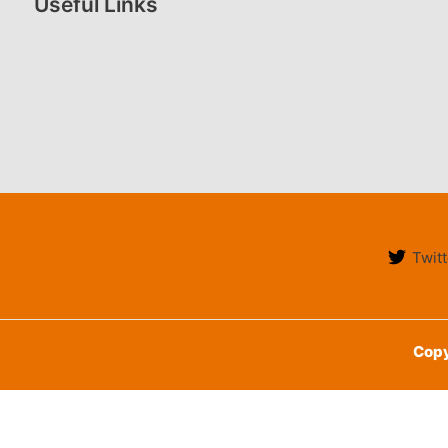
Useful Links
Twitt
Copy
English
हिन्दी