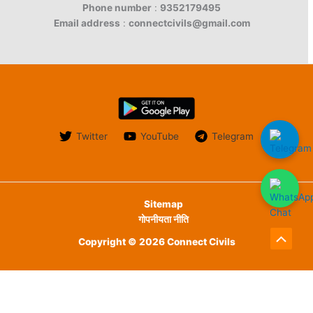
Phone number
:
9352179495
Email address
:
connectcivils@gmail.com
Twitter
YouTube
Telegram
Sitemap
गोपनीयता नीति
Copyright © 2026 Connect Civils
Scroll
to
English
हिन्दी
Top